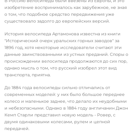
В Россию велосипеды были ввезены из Европы, и это
изобретение воспринималось как зарубежное, не зная
о том, что подобное средство передвижения уже
существовало задолго до европейских версий.
История велосипеда Артамонова известна из книги
"Исторический очерк уральских горных заводов" за
1896 год, хотя некоторые исследователи считают эти
данные заимствованными из устных преданий. Споры о
происхождении велосипеда продолжаются до сих пор,
однако мысль о том, что русский изобрел этот вид
транспорта, приятна.
До 1884 года велосипеды сильно отличались от
современных моделей: у них было большое переднее
колесо и маленькое заднее, что делало их неудобными
и небезопасными. Однако в 1884 году англичанин Джон
Кемп Старли представил новую модель - Ровер, с
двумя одинаковыми колесами, рулем и цепной
передачей.